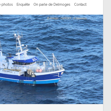
e photos
Enquête
On parle de Delmoges
Contact