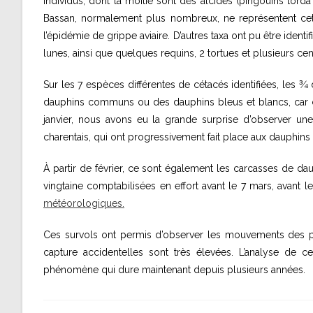
individus, dont la moitié sont des alcidés (pingouins tor
Bassan, normalement plus nombreux, ne représentent ce
l’épidémie de grippe aviaire. D’autres taxa ont pu être iden
lunes, ainsi que quelques requins, 2 tortues et plusieurs c
Sur les 7 espèces différentes de cétacés identifiées, les ¾
dauphins communs ou des dauphins bleus et blancs, car ces
janvier, nous avons eu la grande surprise d’observer u
charentais, qui ont progressivement fait place aux dauphi
À partir de février, ce sont également les carcasses de d
vingtaine comptabilisées en effort avant le 7 mars, avant l
météorologiques.
Ces survols ont permis d’observer les mouvements des pet
capture accidentelles sont très élevées. L’analyse de
phénomène qui dure maintenant depuis plusieurs années.