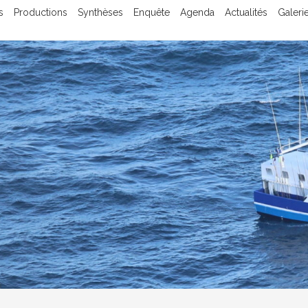
s
Productions
Synthèses
Enquête
Agenda
Actualités
Galeri