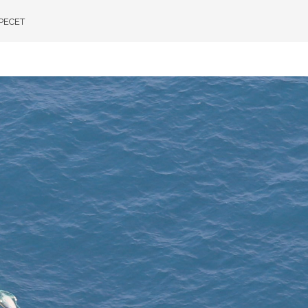
APECET