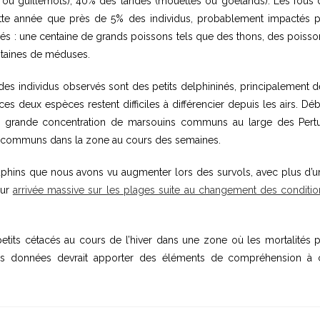
da ou guillemots), 40% des laridés (mouettes ou goélands). Les fous
tte année que près de 5% des individus, probablement impactés p
tifiés : une centaine de grands poissons tels que des thons, des poiss
entaines de méduses.
 des individus observés sont des petits delphininés, principalement 
 deux espèces restent difficiles à différencier depuis les airs. Dé
ne grande concentration de marsouins communs au large des Pertu
ns communs dans la zone au cours des semaines.
auphins que nous avons vu augmenter lors des survols, avec plus d’u
eur
arrivée massive sur les plages suite au changement des conditio
its cétacés au cours de l’hiver dans une zone où les mortalités p
 ces données devrait apporter des éléments de compréhension à 