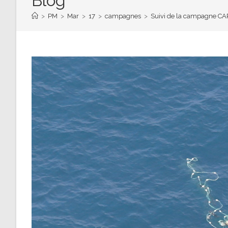
Blog
>
PM
>
Mar
>
17
>
campagnes
>
Suivi de la campagne C