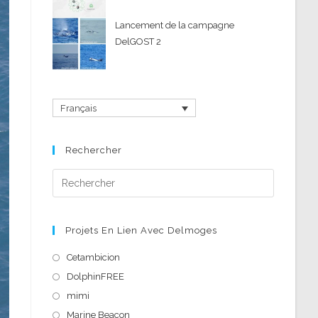
Lancement de la campagne
DelGOST 2
Français
Rechercher
Press
Escape
to
close
Projets En Lien Avec Delmoges
the
S’ouvre
Cetambicion
search
dans
S’ouvre
DolphinFREE
panel.
un
dans
S’ouvre
mimi
nouvel
un
dans
S’ouvre
Marine Beacon