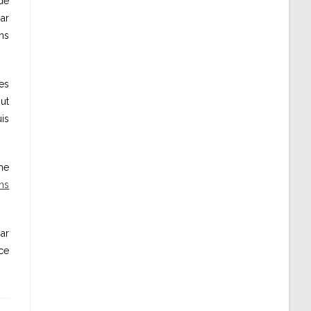
 de
ar
ons
des
but
is
ne
ns
ar
ce